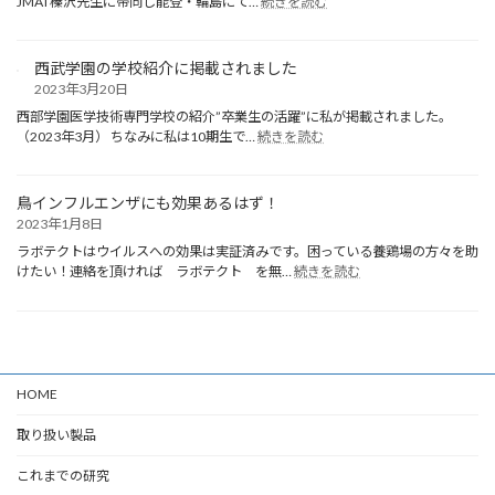
JMAT榛沢先生に帯同し能登・輪島にて…
続きを読む
ま
能
し
登
た！
輪
西武学園の学校紹介に掲載されました
島
2023年3月20日
へ
医
西部学園医学技術専門学校の紹介”卒業生の活躍”に私が掲載されました。
:
療
（2023年3月） ちなみに私は10期生で…
続きを読む
西
支
武
援
学
に
鳥インフルエンザにも効果あるはず！
園
行
2023年1月8日
の
き
学
ラボテクトはウイルスへの効果は実証済みです。困っている養鶏場の方々を助
ま
:
校
けたい！連絡を頂ければ ラボテクト を無…
続きを読む
し
鳥
紹
た
イ
介
ン
に
フ
掲
ル
載
エ
さ
HOME
ン
れ
ザ
ま
取り扱い製品
に
し
も
た
これまでの研究
効