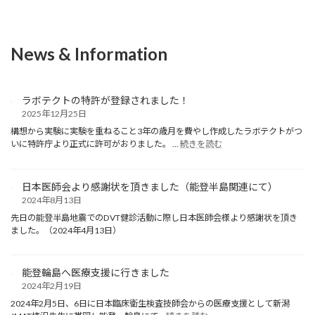
News & Information
ラボテクトの特許が登録されました！
2025年12月25日
構想から実験に実験を重ねること3年の歳月を費やし作成したラボテクトがつ
:
いに特許庁より正式に許可がおりました。 …
続きを読む
ラ
ボ
テ
日本医師会より感謝状を頂きました（能登半島関連にて）
ク
2024年8月13日
ト
の
先日の能登半島地震でのDVT健診活動に際し日本医師会様より感謝状を頂き
特
ました。（2024年4月13日）
許
が
登
能登輪島へ医療支援に行きました
録
2024年2月19日
さ
2024年2月5日、6日に日本臨床衛生検査技師会からの医療支援として新潟
れ
: