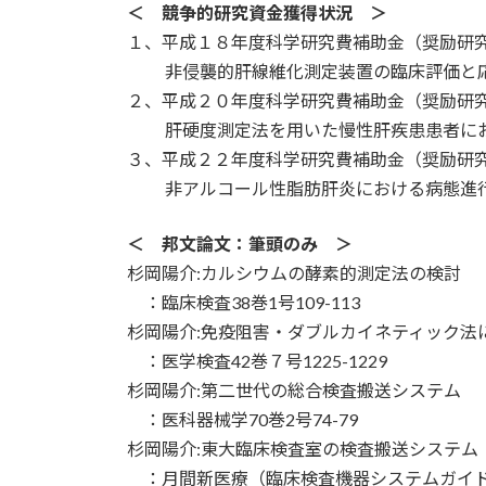
＜ 競争的研究資金獲得状況 ＞
１、平成１８年度科学研究費補助金（奨励研
非侵襲的肝線維化測定装置の臨床評価と
２、平成２０年度科学研究費補助金（奨励研
肝硬度測定法を用いた慢性肝疾患患者にお
３、平成２２年度科学研究費補助金（奨励研
非アルコール性脂肪肝炎における病態進行
＜ 邦文論文：筆頭のみ ＞
杉岡陽介:カルシウムの酵素的測定法の検討
：臨床検査38巻1号109-113
杉岡陽介:免疫阻害・ダブルカイネティック法
：医学検査42巻７号1225-1229
杉岡陽介:第二世代の総合検査搬送システム
：医科器械学70巻2号74-79
杉岡陽介:東大臨床検査室の検査搬送システム
：月間新医療（臨床検査機器システムガイド