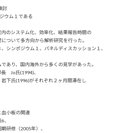
検討
ジウム１である
内のシステム化、効率化、結果報告時間の
について多方向から解析研究を行った。
、シンポジウム１、パネルディスカッション１、
であり、国内海外から多くの見学があった。
o氏(1994)、
氏(1996)がそれぞれ２ヶ月間滞在し
血小板の関連
6、
研修（2005年）、