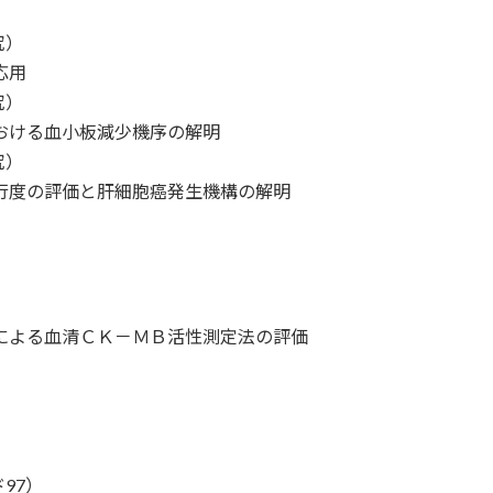
究）
応用
究）
ける血小板減少機序の解明
究）
度の評価と肝細胞癌発生機構の解明
による血清ＣＫ－ＭＢ活性測定法の評価
97）