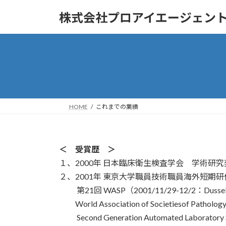
コ
ナ
株式会社プロアイエージェン
ン
ビ
テ
ゲ
ン
ー
ツ
シ
へ
ョ
ス
ン
キ
に
ッ
移
HOME
これまでの業績
プ
動
＜ 受賞歴 ＞
１、2000年 日本臨床衛生検査学会 学術
２、2001年 東京大学職員技術職員海外短期
第21回 WASP（2001/11/29-12/2：Dus
World Association of Societiesof Pathology
Second Generation Automated Laboratory 