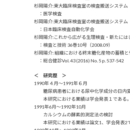
杉岡陽介:東大臨床検査室の検査搬送システム
：医学検査
杉岡陽介:東大臨床検査室の検査搬送システム
：日本臨床検査自動化学会
杉岡陽介:これから広がる生理検査・新たには
：検査と技術 36巻10号（2008.09）
杉岡陽介: 組織における終末糖化産物の蓄積
：総合健診Vol. 43 (2016) No. 5 p. 537-542
＜ 研究歴 ＞
1990年４月～1991年６月
糖尿病患者における尿中化学成分の日内変
本研究における業績は学会発表１である
1991年6月～1992年10月
カルシウムの酵素的測定法の検討
本研究における業績は論文1、学会発表2