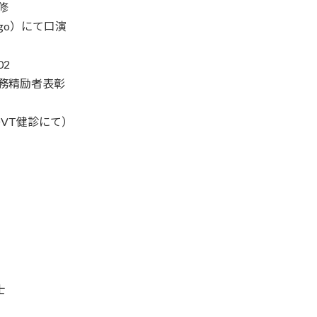
研修
cago）にて口演
02
年職務精励者表彰
感謝状（能登沖地震DVT健診にて）
士