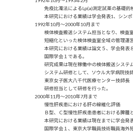
1992年10月～1993年2月
免疫比濁法によるLp(a)測定試薬の基礎的
本研究における業績は学会発表1、シンポ
1992年10月～2000年10月まで
検体検査搬送システム担当となり、検査室
短縮化といった検体検査室全域の管理運営
本研究における業績は論文５、学会発表８
国際学会１である。
研究成果は現在稼働中の検体搬送システム
システム研修として、ソウル大学病院技師長 J
東京女子医大八千代医療センター技師長 岩下
研修担当として研修を行った。
2000年11月～2010年7月まで
慢性肝疾患における肝の線維化評価
Ｂ型、Ｃ型慢性肝疾患患者における脾腫と
本研究における業績は現在までに学会発表
国際学会１、東京大学職員技術職員海外短期