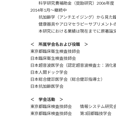
科学研究費補助金（奨励研究）2006年度 20
2014年1月～継続中
抗加齢学（アンチエイジング）から見た臨
健康器具やアロマセラピーサプリメントの
本研究における業績は現在までに原著論文
＜ 所属学会名および役職 ＞
東京都臨床衛生検査技師会
日本臨床衛生検査技師会
日本超音波医学会（認定超音波検査士：消化
日本人間ドック学会
日本総合健診医学会（総合健診指導士）
日本抗加齢医学会
＜ 学会活動 ＞
東京都臨床検査技師会 情報システム研究会 委
東京都臨床検査技師会 第3回都臨技学会 実行委