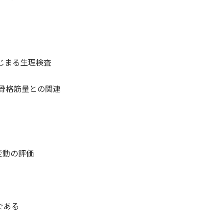
じまる生理検査
と骨格筋量との関連
動の評価
。
である