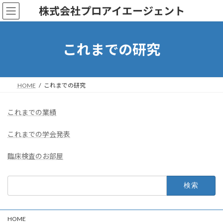
コ
ナ
株式会社プロアイエージェント
ン
ビ
テ
ゲ
ン
ー
ツ
シ
これまでの研究
へ
ョ
ス
ン
キ
に
ッ
移
HOME
これまでの研究
プ
動
これまでの業績
これまでの学会発表
臨床検査のお部屋
検
索:
HOME