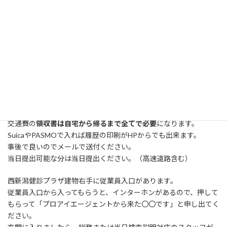
プラザ いずれかで1回
新潟縣健康管理協会 勤務時に1度
給与支払い日：月末締め、15日払い
初回勤務は給与振込先の記載がありますので
キャッシュカードなどの振込先がわかるものを持参ください。
交通費の申請は毎回勤務先で勤務表へ記載ください。
この時
領収書の金額と同じになるよう記載
をお願い致します。
交通費の
領収書は自宅から帰るまで全てで必要
になります。
SuicaやPASMOで入れば履歴の印刷がHPからでも出来ます。
事後で良いのでメールで送付ください。
当日提出可能な分は当日提出ください。（高速道路含む）
西新潟健診プラザ建物右手に従業員入口があります。
従業員入口から入ってもらうと、インターホンがあるので、押して
もらって「プロアイエージェントから来た〇〇です」と申し出てく
ださい。