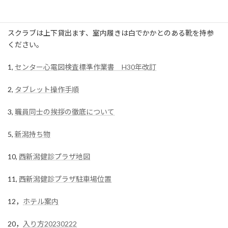
岡健康管理センターのどこかの施設で1度の研修で良いです）
スクラブは上下貸出ます、室内履きは白でかかとのある靴を持参
ください。
1,
センター心電図検査標準作業書 H30年改訂
2,
タブレット操作手順
3,
職員同士の挨拶の徹底について
5,
新潟持ち物
10,
西新潟健診プラザ地図
11,
西新潟健診プラザ駐車場位置
12，
ホテル案内
20，
入り方20230222