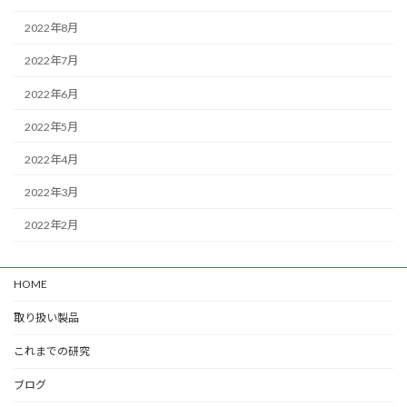
2022年8月
2022年7月
2022年6月
2022年5月
2022年4月
2022年3月
2022年2月
HOME
取り扱い製品
これまでの研究
ブログ